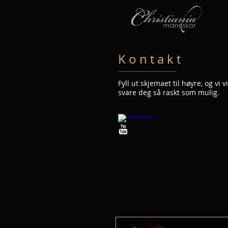
K o n t a k t
Fyll ut skjemaet til høyre, og vi vi
svare deg så raskt som mulig.