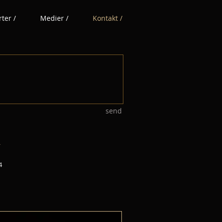
ter /
Medier /
Kontakt /
send
4